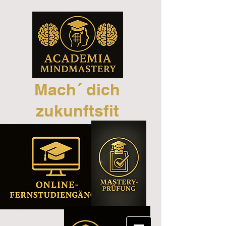
Mach´ dich
zukunftsfit