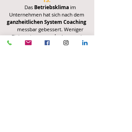
Das
Betriebsklima
im
Unternehmen hat sich nach dem
ganzheitlichen System Coaching
messbar gebessert. Weniger
Fluktuation,
engagiertere
und
zufriedenere
Mitarbeiter und Chefs und
weniger Krankheitsausfälle
stellen einen
hohen Mehrwert
dar.
14.
Ein Klient ist nach jahrelangen
Rückenschmerzen
nun
schmerzfrei
,
weil er im
Coaching
und mittels Reiki
Behandlung
innere
Blockaden
überwunden hat