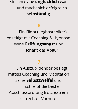
sie jahrelang
unglücklich
war
und macht
sich
erfolgreich
selbständig
6.
Ein Klient (Leghasteniker)
beseitigt mit Coaching & Hypnose
seine
Prüfungsangst
und
schafft das Abitur
7.
Ein Auszubildender besiegt
mittels Coaching und Meditation
seine
Selbstzweifel
und
schreibt die beste
Abschlussp
rüfung trotz
extrem
schlechter Vornote