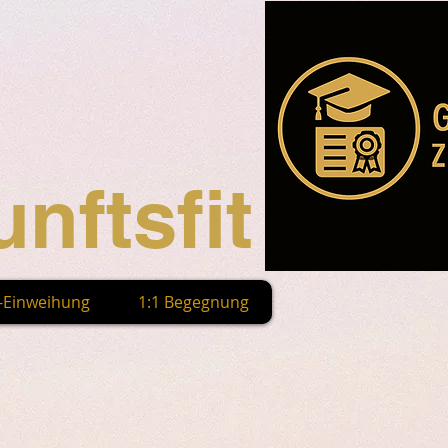
nftsfit
n-Einweihung
1:1 Begegnung