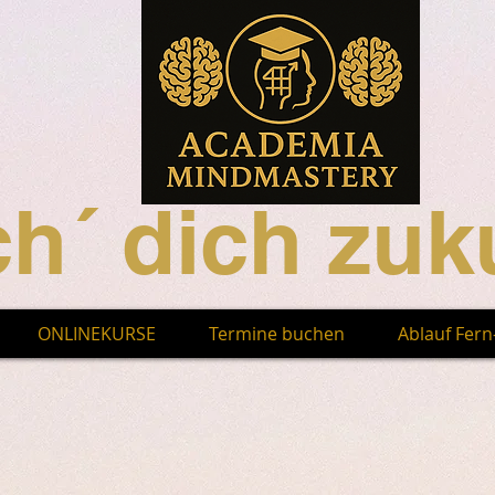
h´ dich zuku
ONLINEKURSE
Termine buchen
Ablauf Fer