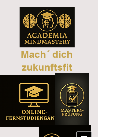
Mach´ dich
zukunftsfit