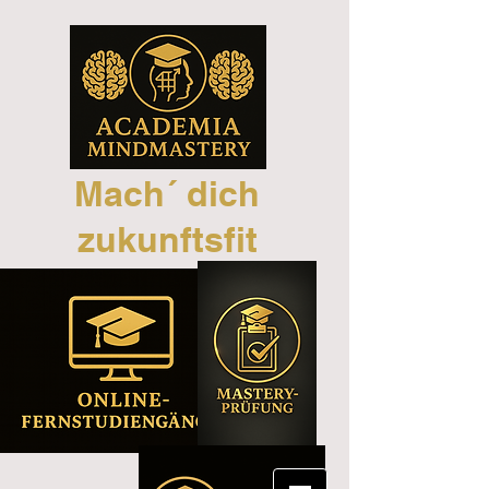
Mach´ dich
zukunftsfit