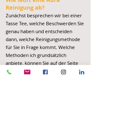
Reinigung ab?
Zunächst besprechen wir bei einer
Tasse Tee, welche Beschwerden Sie
genau haben und entscheiden
dann, welche Reinigungsmethode
für Sie in Frage kommt. Welche
Methoden ich grundsätzlich
anbiete, können Sie auf der Seite
Coaching
im Überblick aufrufen und
sich über die einzelnen Methoden
durch anklicken informieren.
Eine Aura Reinigung ist vollkommen
schmerzfrei und Sie bleiben dabei
vollständig bekleidet.
Kontaktieren Sie mich HIER für ein