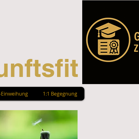
nftsfit
n-Einweihung
1:1 Begegnung