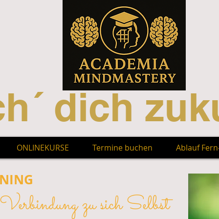
h´ dich zuku
ONLINEKURSE
Termine buchen
Ablauf Fer
INING
 Verbindung zu sich Selbst