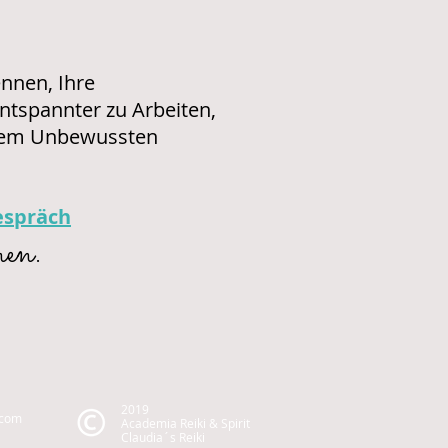
ennen, Ihre
ntspannter zu Arbeiten,
Ihrem Unbewussten
espräch
nen.
2019
.com
Academia Reiki & Spirit
Claudia´s Reiki