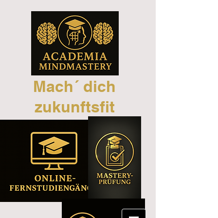
Mach´ dich
zukunftsfit