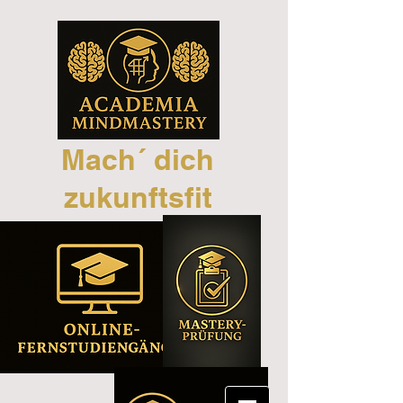
Mach´ dich
zukunftsfit