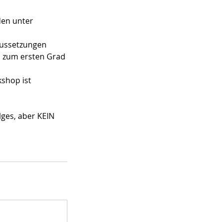
den unter
raussetzungen
s zum ersten Grad
shop ist
lges, aber KEIN