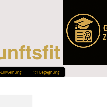
nftsfit
n-Einweihung
1:1 Begegnung