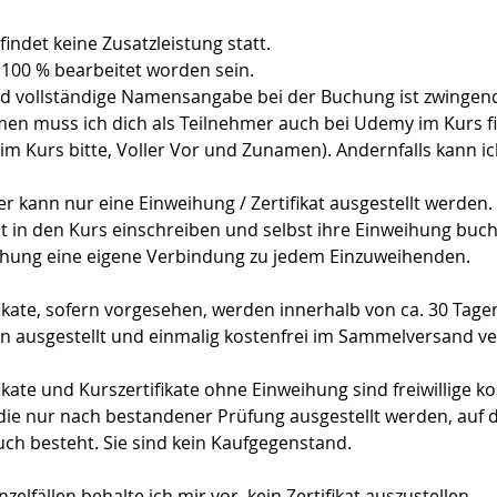
indet keine Zusatzleistung statt.
100 % bearbeitet worden sein.
d vollständige Namensangabe bei der Buchung ist zwingend
en muss ich dich als Teilnehmer auch bei Udemy im Kurs 
m Kurs bitte, Voller Vor und Zunamen). Andernfalls kann ic
r kann nur eine Einweihung / Zertifikat ausgestellt werden.
t in den Kurs einschreiben und selbst ihre Einweihung buc
ihung eine eigene Verbindung zu jedem Einzuweihenden.
ikate, sofern vorgesehen, werden innerhalb von ca. 30 Tage
 ausgestellt und einmalig kostenfrei im Sammelversand ve
kate und Kurszertifikate ohne Einweihung sind freiwillige k
die nur nach bestandener Prüfung ausgestellt werden, auf d
uch besteht. Sie sind kein Kaufgegenstand.
zelfällen behalte ich mir vor, kein Zertifikat auszustellen.