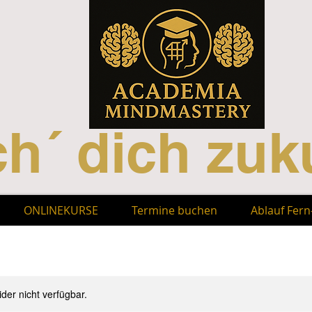
h´ dich zuku
ONLINEKURSE
Termine buchen
Ablauf Fer
ider nicht verfügbar.