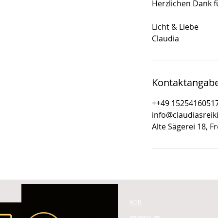
Herzlichen Dank f
Licht & Liebe
Claudia
Kontaktangab
++49 1525416051
info@claudiasreik
Alte Sägerei 18, 
AGB
Impressum