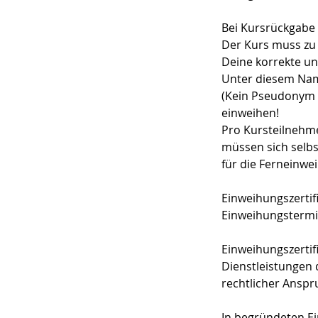
Bei Kursrückgabe f
Der Kurs muss zu 
Deine korrekte un
Unter diesem Nam
(Kein Pseudonym i
einweihen!
Pro Kursteilnehme
müssen sich selbs
für die Ferneinwe
Einweihungszertif
Einweihungstermin
Einweihungszertifi
Dienstleistungen 
rechtlicher Anspr
In begründeten Ein