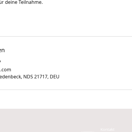
ür deine Teilnahme.
en
7
i.com
Fredenbeck, NDS 21717, DEU
Kontakt