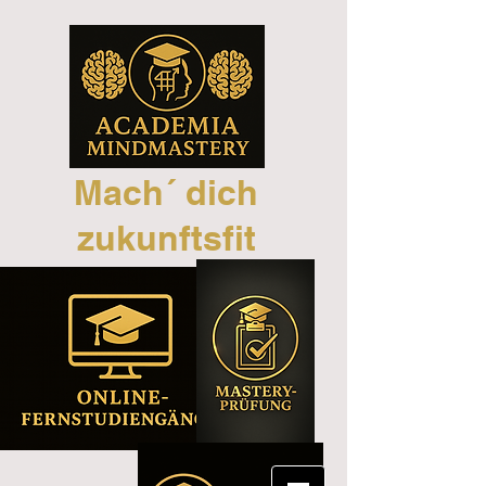
Mach´ dich
zukunftsfit