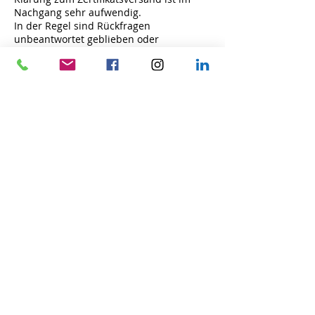
Nachgang sehr aufwendig.
In der Regel sind Rückfragen
unbeantwortet geblieben oder
Voraussetzungen sind nicht erfüllt.
Manchmal gibt es Zustellungsprobleme,
weil die Email geändert wurde oder das
Postfach voll ist. Manchmal wurde die
Paypaladresse Dritter zur Buchung
benutzt, dann geht aller Schriftverkehr
dorthin. In solchen Fällen kann
"Zertifikatsverlust" gebucht werden.
Herzlichen Dank für deine Teilnahme.
Licht & Liebe
Claudia
Kontaktangaben
++49 15254160517