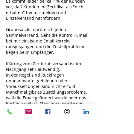
Es kommt leider bei ca. 1% der Kunden
vor, daß Kunden ihr Zertifikat als "nicht
erhalten" bei mir melden und
Einzelversand nachfordern.
Grundsätzlich prüfe ich jeden
Sammelversand. Geht die Kontroll-Email
bei mir ein, ist die Email korrekt
rausgegangen und die Zustellprobleme
liegen beim Empfänger.
Klärung zum Zertifikatsversand ist im
Nachgang sehr aufwendig.
In der Regel sind Rückfragen
unbeantwortet geblieben oder
Voraussetzungen sind nicht erfüllt.
Manchmal gibt es Zustellungsprobleme,
weil die Email geändert wurde oder das
Postfach voll ist. Manchmal wurde die
Paypaladresse Dritter zur Buchung
benutzt, dann geht aller Schriftverkehr
dorthin. In solchen Fällen kann
"Zertifikatsverlust" gebucht werden.