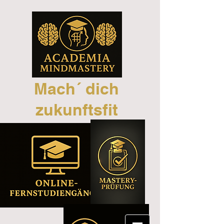
Mach´ dich
zukunftsfit