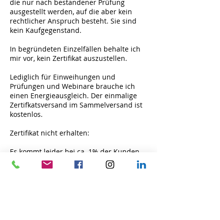
die nur nach bestandener Prüfung
ausgestellt werden, auf die aber kein
rechtlicher Anspruch besteht. Sie sind
kein Kaufgegenstand.
In begründeten Einzelfällen behalte ich
mir vor, kein Zertifikat auszustellen.
Lediglich für Einweihungen und
Prüfungen und Webinare brauche ich
einen Energieausgleich. Der einmalige
Zertifkatsversand im Sammelversand ist
kostenlos.
Zertifikat nicht erhalten:
Es kommt leider bei ca. 1% der Kunden
vor, daß Kunden ihr Zertifikat als "nicht
erhalten" bei mir melden und
Einzelversand nachfordern.
Grundsätzlich prüfe ich jeden
Sammelversand. Geht die Kontroll-Email
bei mir ein, ist die Email korrekt