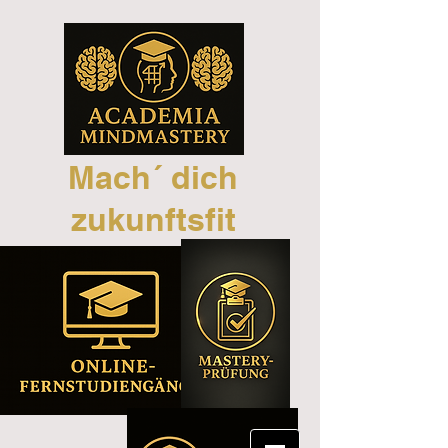
Mach´ dich
zukunftsfit