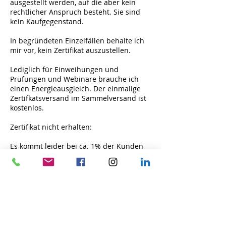
ausgestellt werden, auf die aber kein
rechtlicher Anspruch besteht. Sie sind
kein Kaufgegenstand.
In begründeten Einzelfällen behalte ich
mir vor, kein Zertifikat auszustellen.
Lediglich für Einweihungen und
Prüfungen und Webinare brauche ich
einen Energieausgleich. Der einmalige
Zertifkatsversand im Sammelversand ist
kostenlos.
Zertifikat nicht erhalten:
Es kommt leider bei ca. 1% der Kunden
vor, daß Kunden ihr Zertifikat als "nicht
erhalten" bei mir melden und
Einzelversand nachfordern.
Grundsätzlich prüfe ich jeden
Sammelversand. Geht die Kontroll-Email
bei mir ein, ist die Email korrekt
rausgegangen und die Zustellprobleme