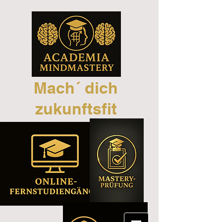
Mach´ dich
zukunftsfit