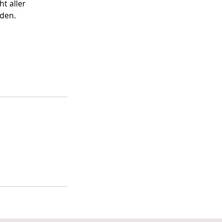
t aller
rden.