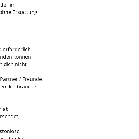
oder im
 ohne Erstattung
 erforderlich.
finden können
h dich nicht
 Partner / Freunde
hen. Ich brauche
n ab
rsendet,
ostenlose
ie aber kein