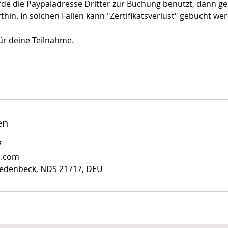
de die Paypaladresse Dritter zur Buchung benutzt, dann geh
thin. In solchen Fällen kann "Zertifikatsverlust" gebucht we
ür deine Teilnahme.
en
7
i.com
Fredenbeck, NDS 21717, DEU