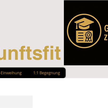
nftsfit
n-Einweihung
1:1 Begegnung