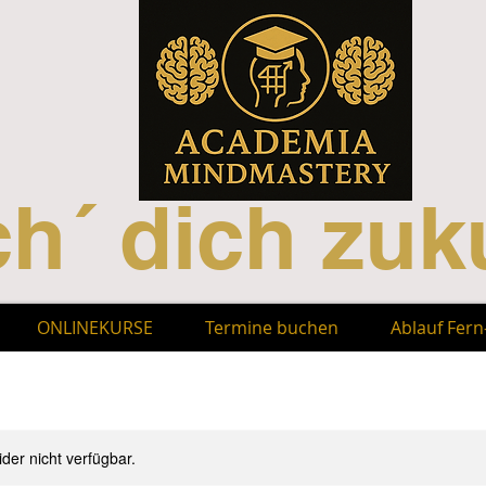
h´ dich zuku
ONLINEKURSE
Termine buchen
Ablauf Fer
ider nicht verfügbar.