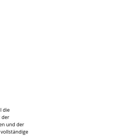
.
l die
t der
gen und der
vollständige