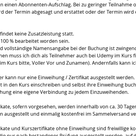
n einen Abonnenten-Aufschlag. Bei zu geringer Teilnahme 
ird der Termin abgesagt und erstattet oder der Termin wird
indet keine Zusatzleistung statt.
100 % bearbeitet worden sein.
d vollständige Namensangabe bei der Buchung ist zwingend
en muss ich dich als Teilnehmer auch bei Udemy im Kurs 
m Kurs bitte, Voller Vor und Zunamen). Andernfalls kann ic
r kann nur eine Einweihung / Zertifikat ausgestellt werden.
t in den Kurs einschreiben und selbst ihre Einweihung buc
ihung eine eigene Verbindung zu jedem Einzuweihenden.
ikate, sofern vorgesehen, werden innerhalb von ca. 30 Tage
 ausgestellt und einmalig kostenfrei im Sammelversand ve
kate und Kurszertifikate ohne Einweihung sind freiwillige k
die nur nach bestandener Prüfung ausgestellt werden, auf d