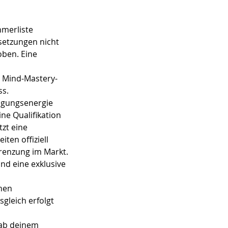
hmerliste
setzungen nicht
oben. Eine
e Mind-Mastery-
ss.
igungsenergie
ne Qualifikation
tzt eine
iten offiziell
grenzung im Markt.
und eine exklusive
hen
gleich erfolgt
 ab deinem