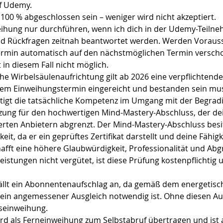
f Udemy.
100 % abgeschlossen sein – weniger wird nicht akzeptiert.
eihung nur durchführen, wenn ich dich in der Udemy-Teilne
und Rückfragen zeitnah beantwortet werden. Werden Voraus
 Termin automatisch auf den nächstmöglichen Termin versch
 in diesem Fall nicht möglich.
che Wirbelsäulenaufrichtung gilt ab 2026 eine verpflichtend
 dem Einweihungstermin eingereicht und bestanden sein mu
tigt die tatsächliche Kompetenz im Umgang mit der Begrad
zung für den hochwertigen Mind-Mastery-Abschluss, der dei
zierten Anbietern abgrenzt. Der Mind-Mastery-Abschluss besi
it, da er ein geprüftes Zertifikat darstellt und deine Fähigke
chafft eine höhere Glaubwürdigkeit, Professionalität und Ab
istungen nicht vergütet, ist diese Prüfung kostenpflichtig 
ällt ein Abonnentenaufschlag an, da gemäß dem energetisc
 ein angemessener Ausgleich notwendig ist. Ohne diesen Aus
seinweihung.
rd als Ferneinweihung zum Selbstabruf übertragen und ist