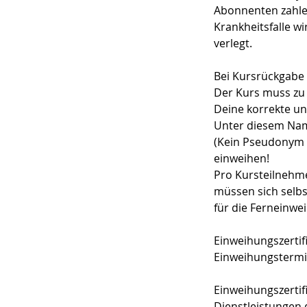
Abonnenten zahle
Krankheitsfalle w
verlegt.
Bei Kursrückgabe f
Der Kurs muss zu 
Deine korrekte un
Unter diesem Nam
(Kein Pseudonym i
einweihen!
Pro Kursteilnehme
müssen sich selbs
für die Ferneinwe
Einweihungszertif
Einweihungstermin
Einweihungszertifi
Dienstleistungen 