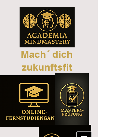
Mach´ dich
zukunftsfit